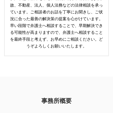
労働問題 相談 弁護士
故、不動産、法人、個人法務などの法律相談を承っ
遺言書 公正証書
顧問契約書 弁護士
ています。ご相談者のお話を丁寧にお聞きし、ご状
遺言 注意点
顧問契約 期間
個人再生 破産
況に合った最善の解決策の提案を心がけています。
船橋市 個人法務
早い段階で弁護士へ相談することで、早期解決でき
遺言 調停
る可能性が高まりますので、弁護士へ相談すること
債務 個人再生とは
を最終手段と考えず、お早めにご相談ください。ど
うぞよろしくお願いいたします。
事務所概要