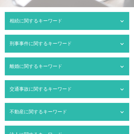
相続に関するキーワード
相続 対象者
刑事事件に関するキーワード
相続放棄 兄弟
相続 分割
相続 とは
市原市 刑事事件
離婚に関するキーワード
相続 いつまで
刑事事件 被害者側 弁護士
相続 方法
刑事事件 内容
相続 限定承認
刑事事件 とは
離婚 不動産 財産分与
相続放棄 デメリット
交通事故に関するキーワード
刑事事件 費用
離婚 特有財産
成田市 相続 弁護士
刑事事件 判決
監護権 祖父母 手続き
相続人調査
刑事事件 不起訴
離婚 親権 父親
交通事故 損害賠償
限定承認
刑事事件 取り調べ
不動産に関するキーワード
市原市 離婚 弁護士
交通事故 強い 弁護士
遺言書 あとから出てきた
刑事事件 被害者 流れ
離婚 調停 流れ
市原市 交通事故 弁護士
相続 限定承認 手続き
刑事事件 役割
離婚 親権 母親
交通事故 示談金 相場
千葉市 不動産 弁護士
相続 法定相続人
刑事事件 被害届 取り下げ
千葉市 離婚 弁護士