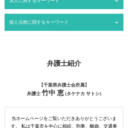
法人に関するキーワード
交通事故 逮捕されないケース
成田市 不動産 弁護士
千葉市 相続 弁護士
刑事事件 取り調べ 弁護士
離婚協議書 公正証書 費用
交通事故 示談金
船橋市 不動産 弁護士
法定相続人 範囲
刑事事件 法律事務所
離婚 持ち家 財産分与
交通事故 無保険
不動産トラブル 仲介
労働問題 改善
相続 財産調査
刑事事件 判決確定日
監護権 父親
交通事故 賠償
個人法務に関するキーワード
不動産問題 弁護士
労働問題 企業側 弁護士
相続 遺留分 計算
刑事事件 黙秘
監護権者
交通事故 貰えるお金
不動産トラブル 裁判
顧問契約 雇用契約
相続 弁護士
刑事事件 取り下げ
監護権
交通事故 示談
空き家問題 対応
労働問題
相続放棄
個人再生とは 期間
刑事事件 内容証明
監護権 養育費
交通事故 物件事故とは
共有不動産 トラブル 対応
市原市 顧問弁護士
個人再生とは 弁護士
千葉市 刑事事件
離婚したい 準備
交通事故 分類
所有者不明土地問題 対応
労働問題 解決方法
個人再生 破産 違い
刑事事件 被害届
離婚 財産分与 家
船橋市 交通事故 弁護士
マンション トラブル 弁護士
顧問契約 弁護士
個人再生とは 自己破産
刑事事件 反省文 効果
船橋市 離婚 弁護士
弁護士紹介
交通事故 逮捕
共有不動産 トラブル
顧問契約 委任契約 違い
遺言 必要事項
離婚 親権
交通事故 立て続け
市原市 不動産 弁護士
労働問題 弁護士
成田市 個人法務
監護権 親権
交通事故 訴訟
所有者不明土地問題
顧問契約 相場 弁護士
遺言書作成
離婚 共働き 財産分与
成田市 交通事故 弁護士
共有者間 不動産 トラブル
【千葉県弁護士会所属】
労働問題 相談
個人再生とは 借金
交通事故 対策
空き家問題 弁護士
竹中 恵
千葉市 顧問弁護士
遺言 守る必要
弁護士
(タケナカ サトシ)
交通事故 物件損害
所有者不明土地問題 弁護士
顧問契約 雇用契約 違い
市原市 個人法務
交通事故 問題
不動産トラブル 相談 賃貸
船橋市 顧問弁護士
個人再生 とは
共有者間 不動産 トラブル 対応
労働問題 経営者側 弁護士
個人法務
当ホームページをご覧いただきありがとうございま
マンション トラブル
労働問題 改善策
遺言 必要性
不動産トラブル 調停
す。 私は千葉市を中心に相続、刑事、離婚、交通事
顧問契約 法人
遺言書 効力