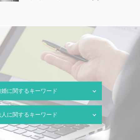
離婚に関するキーワード
千葉市 離婚 弁護士
法人に関するキーワード
離婚 持ち家 財産分与
監護権 養育費
船橋市 離婚 弁護士
労働問題 弁護士
離婚 親権 母親