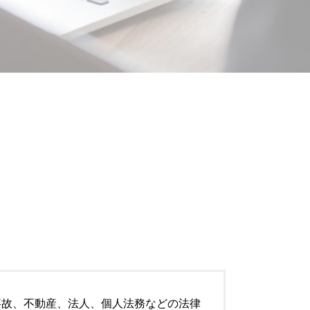
千葉市 顧問弁護士
離婚 特有財産
顧問契約 期間
離婚 調停 流れ
顧問契約 委任契約 違い
離婚 共働き 財産分与
顧問契約 弁護士
監護権 祖父母 手続き
労働問題 解決策
離婚 財産分与 家
顧問契約 相場 弁護士
監護権者
労働問題
離婚したい 準備
労働問題 改善策
監護権
労働問題 企業側 弁護士
成田市 離婚 弁護士
市原市 顧問弁護士
離婚協議書 公正証書 費用
労働問題 相談
離婚 種類
船橋市 顧問弁護士
離婚 親権 父親
労働問題 相談 弁護士
市原市 離婚 弁護士
労働問題 解決方法
監護権 親権
顧問契約 法人
離婚 不動産 財産分与
顧問契約 相場
労働問題 経営者側 弁護士
顧問契約書 弁護士
顧問契約 雇用契約
事故、不動産、法人、個人法務などの法律