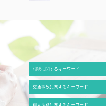
相続に関するキーワード
成田市 相続 弁護士
交通事故に関するキーワード
法定相続人 範囲
相続 相続人
相続 方法
交通事故 無保険
個人法務に関するキーワード
相続 分割協議書