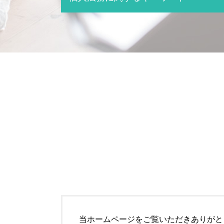
千葉市 交通事故 弁護士
相続放棄 デメリット
交通事故 問題
相続放棄 手続き
交通事故 逮捕されないケース
千葉市 個人法務
相続 とは
交通事故 慰謝料 弁護士基準
成田市 個人法務
相続放棄 兄弟
交通事故 対策
個人再生 破産 違い
相続 弁護士
交通事故 物件事故とは
遺言書 遺留分
相続放棄 費用
交通事故 賠償
遺言書 効力
遺言書 あとから出てきた
交通事故 対応
遺言書作成
相続放棄
交通事故 示談金
遺言 守る必要
船橋市 相続 弁護士
交通事故 物品損害
個人再生 通らない
相続放棄 必要書類
船橋市 交通事故 弁護士
個人再生 流れ
相続 分割
交通事故 逮捕
遺言 必要事項
相続 単純承認
交通事故 訴訟
個人再生 破産
千葉市 相続 弁護士
交通事故 示談
船橋市 個人法務
相続 財産調査
交通事故 示談金 相場
個人再生とは 自己破産
限定承認
市原市 交通事故 弁護士
個人再生 とは
交通事故 損害賠償
遺言 手続き
交通事故 分類
債務 個人再生とは
交通事故 物件損害
遺言 調停
当ホームページをご覧いただきありがと