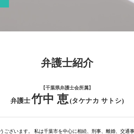
船橋市 不動産 弁護士
成田市 刑事事件
不動産トラブル 裁判
刑事事件 被害者 流れ
共有不動産 トラブル 対応
刑事事件 内容証明
共有不動産 トラブル
刑事事件 被告人
マンション トラブル 対応
刑事事件 判決
所有者不明土地問題 弁護士
刑事事件 被害者側 弁護士
不動産トラブル 調停
刑事事件 内容
不動産トラブル 相談 賃貸
刑事事件 被害者 弁護士
所有者不明土地問題
弁護士紹介
刑事事件 取り下げ
共有者間 不動産 トラブル
刑事事件 被害届
空き家問題 弁護士
刑事事件 役割
不動産問題 弁護士
市原市 刑事事件
不動産トラブル 仲介
【千葉県弁護士会所属】
刑事事件 判決文
不動産トラブル 相談
竹中 恵
弁護士
船橋市 刑事事件
(タケナカ サトシ)
共有者間 不動産 トラブル 対応
刑事事件 とは
所有者不明土地問題 対応
市原市 不動産 弁護士
空き家問題 対応
成田市 不動産 弁護士
うございます。 私は千葉市を中心に相続、刑事、離婚、交通