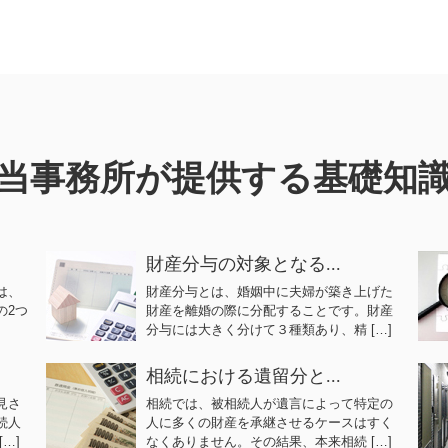
当事務所が提供する基礎知
財産分与の対象となる...
は、
財産分与とは、婚姻中に夫婦が築き上げた
の2つ
財産を離婚の際に分配することです。財産
]
分与には大きく分けて３種類あり、精 […]
相続における遺留分と...
見さ
相続では、被相続人が遺言によって特定の
続人
人に多くの財産を承継させるケースはすく
…]
なくありません。その結果、本来相続 […]