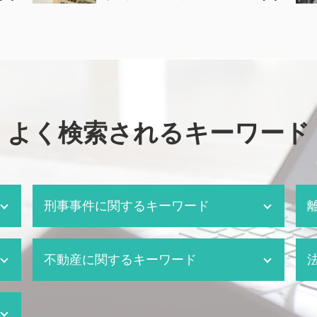
よく検索されるキーワード
刑事事件に関するキーワード
千葉市 刑事事件
不動産に関するキーワード
刑事事件 被害者 弁護士費用
刑事事件 取り調べ
刑事事件 黙秘
マンション トラブル
刑事事件 取り調べ 弁護士