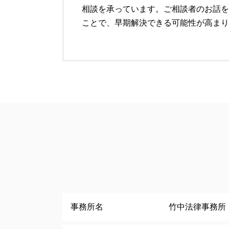
遺言 注意点
相談を承っています。ご相談者のお話を
個人再生とは 期間
ことで、早期解決できる可能性が高まり
市原市 個人法務
事務所名
竹中法律事務所