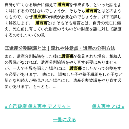
自身が亡くなる場合に備えて
遺言書
を作成する、といった話をよ
く耳にするのではないでしょうか。そもそも
遺言書
とはどのよう
なもので、なぜ
遺言書
の作成が必要なのでしょうか。以下で詳し
く解説します。
遺言書
とは そもそも遺言とは、自身の死亡に備
え、死亡前に有していた財産のうちのどの財産を誰に対して譲渡
するのかについての意...
③遺産分割協議とは｜流れや注意点・遺産の分割方法
また、遺産分割協議をした後に
遺言書
が発見された場合、相続人
の異議がなければ、遺産分割協議をやり直す必要はありません
が、一人でも異を唱えた場合には、
遺言書
にしたがって分割をす
る必要があります。 他にも、認知した子や養子縁組をした子など
新たな相続人が発見された場合にも、遺産分割協議をやり直す必
要があります。もっとも、...
« 自己破産 個人再生 デメリット
個人再生 とは »
一覧に戻る