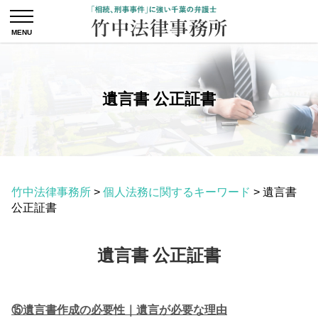
遺言書 公正証書
竹中法律事務所
>
個人法務に関するキーワード
>
遺言書
公正証書
遺言書 公正証書
⑮遺言書作成の必要性｜遺言が必要な理由