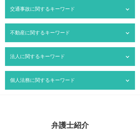
相続 方法
刑事事件 被告
離婚 共働き 財産分与
相続 調査
交通事故に関するキーワード
船橋市 刑事事件
離婚 調停 流れ
相続放棄 手続き
刑事事件 被害者 流れ
離婚 種類
相続 相続人
刑事事件 被害者 弁護士費用
離婚協議書 公正証書 費用
交通事故 対応 流れ
相続 流れ
市原市 刑事事件
不動産に関するキーワード
離婚 親権 父親
交通事故 逮捕されないケース
相続 限定承認 手続き
刑事事件 反省文 効果
離婚 不動産 財産分与
交通事故 示談
相続 分割方法
刑事事件 判決文
監護権 養育費
交通事故 強い 弁護士
不動産トラブル 相談 賃貸
成田市 相続 弁護士
千葉市 刑事事件
船橋市 離婚 弁護士
法人に関するキーワード
交通事故 賠償金
所有者不明土地問題
相続 分割
刑事事件 法律事務所
離婚 財産分与 家
交通事故 物件損害
マンション トラブル
相続放棄 デメリット
刑事事件 被害者側 弁護士
監護権 親権
交通事故 示談金
不動産トラブル 弁護士
顧問契約 雇用契約
相続放棄 兄弟
刑事事件 被害者 弁護士
成田市 離婚 弁護士
交通事故 損害賠償
個人法務に関するキーワード
共有者間 不動産 トラブル 対応
顧問契約 相場
単純承認
刑事事件 不起訴
離婚 持ち家 財産分与
船橋市 交通事故 弁護士
マンション トラブル 弁護士
顧問契約 相場 弁護士
相続 とは
刑事事件 被告人
離婚 特有財産
交通事故 賠償
共有不動産 トラブル 対応
船橋市 顧問弁護士
法定相続人 範囲
自己破産 個人再生 デメリット
刑事事件 取り下げ
離婚 親権
交通事故 物品損害
共有者間 不動産 トラブル
顧問契約書 弁護士
個人再生 破産 違い
刑事事件 判決までの期間
監護権
成田市 交通事故 弁護士
不動産トラブル 調停
市原市 顧問弁護士
遺言 手続き
刑事事件 役割
監護権者
交通事故 対応
所有者不明土地問題 弁護士
労働問題 弁護士
個人再生とは 自己破産
刑事事件 取り調べ
監護権 祖父母 手続き
弁護士紹介
交通事故 貰えるお金
船橋市 不動産 弁護士
労働問題 相談
千葉市 個人法務
市原市 離婚 弁護士
市原市 交通事故 弁護士
不動産トラブル 仲介
顧問契約 期間
遺言 注意点
離婚 親権 母親
交通事故 慰謝料 弁護士基準