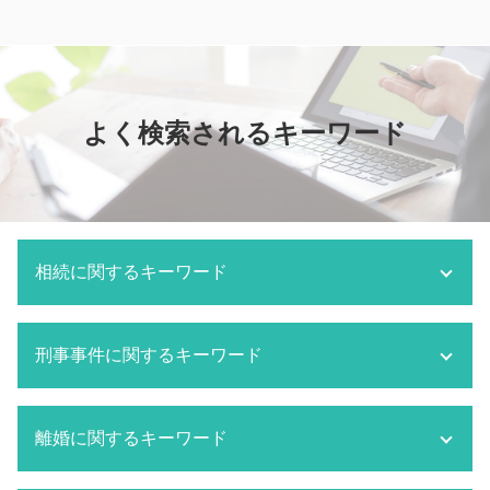
よく検索されるキーワード
相続に関するキーワード
相続放棄
刑事事件に関するキーワード
遺言書 あとから出てきた
相続 分割協議書
相続 いつまで
刑事事件 黙秘
離婚に関するキーワード
相続 対象者
刑事事件 判決確定日
相続 限定承認
刑事事件 判決