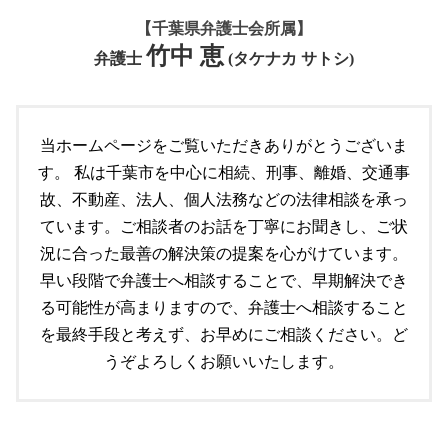
市原市 不動産 弁護士
労働問題 改善策
遺言 調停
離婚したい 準備
交通事故 逮捕
空き家問題 弁護士
【千葉県弁護士会所属】
顧問契約 弁護士
遺言 必要事項
交通事故 問題
共有不動産 トラブル
竹中 恵
労働問題 解決方法
市原市 個人法務
弁護士
(タケナカ サトシ)
交通事故 訴訟
空き家問題 対応
顧問契約 法人
船橋市 個人法務
交通事故 示談書
不動産トラブル 裁判
労働問題 相談 弁護士
遺言書 効力
マンション トラブル 対応
労働問題
遺言書 公正証書
当ホームページをご覧いただきありがとうございま
不動産トラブル 相談
顧問契約 委任契約 違い
遺言書 遺留分
不動産問題 弁護士
す。 私は千葉市を中心に相続、刑事、離婚、交通事
労働問題 企業側 弁護士
個人法務
労働問題 解決策
故、不動産、法人、個人法務などの法律相談を承っ
遺言書作成
顧問契約 雇用契約 違い
ています。ご相談者のお話を丁寧にお聞きし、ご状
遺言 守る必要
労働問題 経営者側 弁護士
個人再生 流れ
況に合った最善の解決策の提案を心がけています。
遺言 必要性
早い段階で弁護士へ相談することで、早期解決でき
成田市 個人法務
る可能性が高まりますので、弁護士へ相談すること
個人再生 破産
を最終手段と考えず、お早めにご相談ください。ど
うぞよろしくお願いいたします。