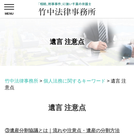
遺言 注意点
竹中法律事務所
>
個人法務に関するキーワード
>
遺言 注
意点
遺言 注意点
③遺産分割協議とは｜流れや注意点・遺産の分割方法