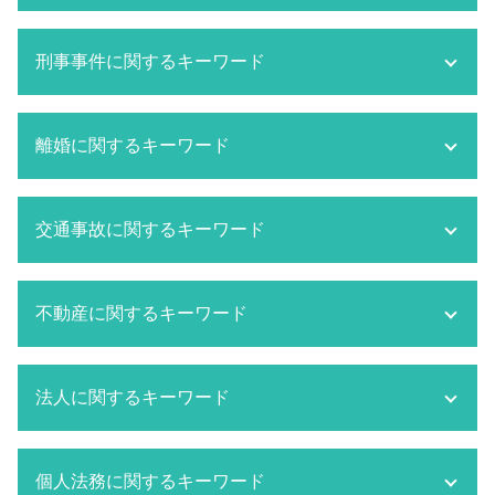
相続放棄
刑事事件に関するキーワード
相続放棄 兄弟
遺言書 あとから出てきた
相続 流れ
刑事事件 法律事務所
離婚に関するキーワード
相続放棄 メリット
刑事事件 内容
相続 いつまで
刑事事件 被告
相続 調査
刑事事件 判決確定日
離婚 親権
成田市 相続 弁護士
交通事故に関するキーワード
刑事事件 判決までの期間
離婚 持ち家 財産分与
相続放棄 期間
刑事事件 判決文
離婚 不動産 財産分与
相続 法定相続人
刑事事件 とは
千葉市 離婚 弁護士
交通事故 対策
相続 対象者
刑事事件 取り下げ
不動産に関するキーワード
離婚したい 準備
成田市 交通事故 弁護士
相続人調査
刑事事件 被害者側 弁護士
離婚 調停 流れ
船橋市 交通事故 弁護士
相続 分割
刑事事件 被告人
成田市 離婚 弁護士
交通事故 損害賠償
空き家問題 対応
相続 単純承認
刑事事件 取り調べ
離婚 種類
法人に関するキーワード
交通事故 慰謝料 弁護士基準
マンション トラブル 対応
相続 財産調査
刑事事件 費用
監護権
交通事故 訴訟
所有者不明土地問題
法定相続人 範囲
刑事事件 反省文 効果
監護権 父親
市原市 交通事故 弁護士
不動産トラブル 調停
船橋市 顧問弁護士
相続 分割協議書
刑事事件 判決
離婚 共働き 財産分与
交通事故 対応
個人法務に関するキーワード
不動産トラブル 相談 賃貸
労働問題 相談 弁護士
相続 弁護士