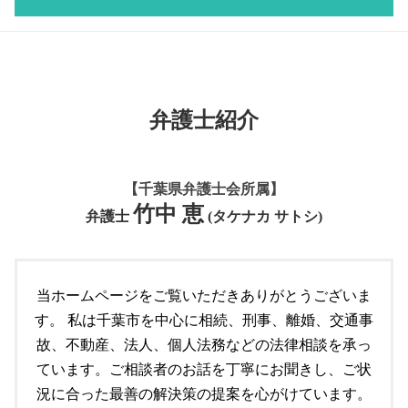
刑事事件 被害者 流れ
監護権 養育費
交通事故 賠償金
市原市 不動産 弁護士
成田市 顧問弁護士
相続放棄 費用
刑事事件 被害者 弁護士
離婚 親権 母親
交通事故 物件事故とは
成田市 不動産 弁護士
顧問契約 委任契約 違い
遺産分割協議とは
個人再生とは 借金
家族 逮捕
離婚 親権 父親
交通事故 示談金
不動産トラブル 弁護士
労働問題 弁護士
遺言 手続き
刑事事件 取り調べ 弁護士
船橋市 離婚 弁護士
交通事故 対応 流れ
不動産トラブル 相談
労働問題 相談
債務 個人再生とは
千葉市 刑事事件
監護権者
交通事故 賠償
不動産問題 弁護士
労働問題 改善
遺言 注意点
刑事事件 被害届
離婚 特有財産
弁護士紹介
交通事故 無保険
共有不動産 トラブル 対応
労働問題 改善策
個人再生とは 期間
離婚協議書 公正証書 費用
交通事故 逮捕されないケース
所有者不明土地問題 対応
顧問契約 法人
個人再生 破産 違い
監護権 親権
交通事故 立て続け
マンション トラブル
労働問題 経営者側 弁護士
個人再生 破産
市原市 離婚 弁護士
千葉市 交通事故 弁護士
不動産トラブル 仲介
【千葉県弁護士会所属】
労働問題 解決方法
遺言書 効力
交通事故 問題
所有者不明土地問題 弁護士
竹中 恵
顧問契約 弁護士
遺言書 遺留分
弁護士
(タケナカ サトシ)
交通事故 示談金 相場
共有不動産 トラブル
顧問契約 期間
遺言書 公正証書
交通事故 示談
共有者間 不動産 トラブル
顧問契約 相場 弁護士
個人再生 とは
空き家問題 弁護士
市原市 顧問弁護士
遺言 必要性
当ホームページをご覧いただきありがとうございま
船橋市 不動産 弁護士
顧問契約 相場
自己破産 個人再生 デメリット
共有者間 不動産 トラブル 対応
す。 私は千葉市を中心に相続、刑事、離婚、交通事
労働問題 解決策
遺言 調停
顧問契約 雇用契約
故、不動産、法人、個人法務などの法律相談を承っ
船橋市 個人法務
千葉市 顧問弁護士
ています。ご相談者のお話を丁寧にお聞きし、ご状
個人再生 流れ
労働問題
個人法務
況に合った最善の解決策の提案を心がけています。