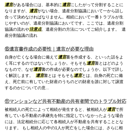
遺言
がある場合には、基本的に
遺言
にしたがって分割することに
なりますが、
遺言
がない場合、遺産分割協議において一から話し
合って決めなければなりません。相続において一番トラブルが生
じやすいのが、遺産分割協議においてです。ここでは、遺産分割
協議の流れや
注意点
、遺産分割の方法についてご紹介します。 遺
産分割協議の流れ
⑮遺言書作成の必要性｜遺言が必要な理由
自身が亡くなる場合に備えて
遺言
書を作成する、といった話をよ
く耳にするのではないでしょうか。そもそも
遺言
書とはどのよう
なもので、なぜ
遺言
書の作成が必要なのでしょうか。以下で詳し
く解説します。
遺言
書とは そもそも
遺言
とは、自身の死亡に備
え、死亡前に有していた財産のうちのどの財産を誰に対して譲渡
するのかについての意...
⑪マンションなど共有不動産の共有者間でのトラブル対応
被相続人の死亡によって相続が発生すると、被相続人が
遺言
で所
有している不動産の承継先を特に指定していなかったような場合
には、法定相続分に応じて各相続人が不動産を共有することとな
ります。 もし相続人の中の1人が死亡をした場合には、さらに相