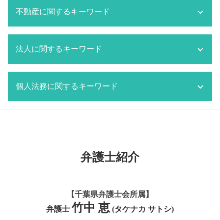
市原市 離婚 弁護士
交通事故 問題
相続 限定承認
刑事事件 判決
不動産に関するキーワード
監護権 養育費
交通事故 物件事故とは
相続 調査
刑事事件 不起訴
監護権 父親
市原市 交通事故 弁護士
相続 限定承認 手続き
刑事事件 判決確定日
監護権 親権
交通事故 示談金
空き家問題 対応
相続人調査
刑事事件 費用
成田市 離婚 弁護士
法人に関するキーワード
交通事故 損害賠償
不動産トラブル 相談
千葉市 相続 弁護士
刑事事件 取り調べ 弁護士
離婚 持ち家 財産分与
交通事故 強い 弁護士
市原市 不動産 弁護士
限定承認
刑事事件 役割
船橋市 離婚 弁護士
交通事故 貰えるお金
共有者間 不動産 トラブル 対応
労働問題 経営者側 弁護士
遺産分割協議とは
刑事事件 被害届
離婚協議書 公正証書 費用
交通事故 物件損害
個人法務に関するキーワード
共有不動産 トラブル 対応
顧問契約 雇用契約
相続放棄
刑事事件 内容証明
離婚したい 準備
交通事故 対策
空き家問題 弁護士
千葉市 顧問弁護士
相続放棄 メリット
千葉市 刑事事件
離婚 不動産 財産分与
交通事故 分類
所有者不明土地問題
成田市 顧問弁護士
相続放棄 兄弟
個人再生 通らない
刑事事件 内容
千葉市 離婚 弁護士
交通事故 無保険
船橋市 不動産 弁護士
船橋市 顧問弁護士
遺言書 公正証書
刑事事件 被害者 流れ
離婚 特有財産
船橋市 交通事故 弁護士
マンション トラブル
顧問契約 弁護士
船橋市 個人法務
刑事事件 被害者側 弁護士
離婚 親権
交通事故 逮捕
所有者不明土地問題 対応
市原市 顧問弁護士
遺言書 遺留分
刑事事件 判決までの期間
離婚 財産分与 家
弁護士紹介
交通事故 対応 流れ
所有者不明土地問題 弁護士
労働問題 弁護士
遺言書 効力
離婚 調停 流れ
交通事故 物品損害
成田市 不動産 弁護士
労働問題 解決方法
債務 個人再生とは
離婚 親権 父親
交通事故 対応
不動産トラブル 仲介
労働問題 解決策
遺言 守る必要
監護権
交通事故 訴訟
不動産トラブル 弁護士
【千葉県弁護士会所属】
労働問題 改善策
遺言 必要事項
交通事故 賠償金
マンション トラブル 対応
竹中 恵
顧問契約 相場 弁護士
個人再生とは 借金
弁護士
(タケナカ サトシ)
成田市 交通事故 弁護士
共有者間 不動産 トラブル
労働問題 改善