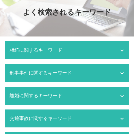
よく検索されるキーワード
相続に関するキーワード
相続 とは
刑事事件に関するキーワード
相続 流れ
相続 いつまで
相続 方法
刑事事件 被告人
離婚に関するキーワード
相続 遺留分 計算
刑事事件 被害届 取り下げ
相続 分割
刑事事件 反省文 効果
相続 分割協議書
刑事事件 取り下げ
離婚 親権 母親
遺言書 あとから出てきた
交通事故に関するキーワード
刑事事件 被告
監護権者
相続 対象者
刑事事件 判決文
離婚 種類
相続 弁護士
船橋市 刑事事件