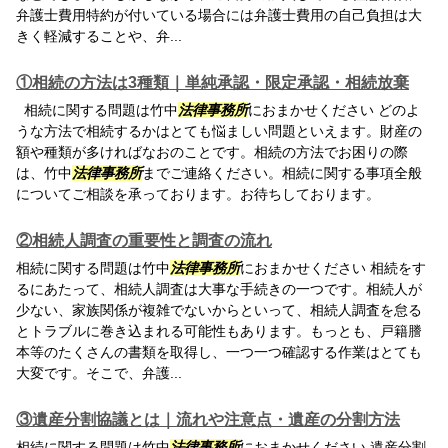
弁護士費用特約が付いている場合には弁護士費用の自己負担は大
きく軽減することや、弁...
①相続の方法は3種類｜単純承認・限定承認・相続放棄
相続に関する問題は竹中
法律事務所
におまかせください どのよ
うな方法で相続するかはとても悩ましい問題といえます。財産の
額や種類が多ければなおのことです。相続の方法でお困りの際
は、竹中
法律事務所
までご連絡ください。相続に関する事項全般
についてご相談を承っております。お待ちしております。
②相続人調査の重要性と調査の流れ
相続に関する問題は竹中
法律事務所
におまかせください 相続をす
るにあたって、相続人調査は大事な手続きの一つです。相続人が
少ない、家族関係が複雑でないからといって、相続人調査を怠る
とトラブルに巻き込まれる可能性もあります。もっとも、戸籍謄
本等のたくさんの書類を取得し、一つ一つ確認する作業はとても
大変です。そこで、弁護...
③遺産分割協議とは｜流れや注意点・遺産の分割方法
相続に関する問題は竹中
法律事務所
におまかせください 遺産分割