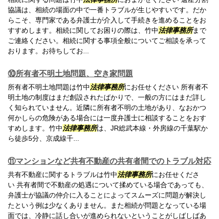
協議は、相続の場面の中で一番トラブルが生じやすいです。だか
らこそ、専門家である弁護士が介入して手続きを進めることをお
すすめします。相続に関してお困りの際は、竹中
法律事務所
まで
ご連絡ください。相続に関する事項全般についてご相談を承って
おります。お待ちしてお...
⑩所有者不明土地問題、空き家問題
所有者不明土地問題は竹中
法律事務所
にお任せください 所有者不
明土地の制度はまだ創設されたばかりで、一般の方にはまだ詳し
く知られていません。近隣に所有者不明の土地があり、なおかつ
何かしらの危険がある場合には一度弁護士に相談することをおす
すめします。竹中
法律事務所
は、JR総武本線・外房線の千葉駅か
ら徒歩5分、京成線千...
⑪マンションなど共有不動産の共有者間でのトラブル対応
共有不動産に関するトラブルは竹中
法律事務所
にお任せくださ
い 共有者間で不動産の処遇について揉めている場合であっても、
弁護士が協議の仲介に入ることによってスムーズに問題が解決し
たという例は少なくありません。また相続が問題となっている場
面では、冷静に話し合いが進められないということがしばしばあ