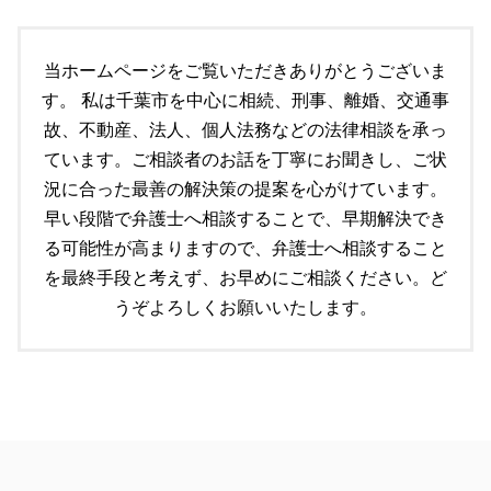
遺言 手続き
千葉市 交通事故 弁護士
不動産トラブル 相談 賃貸
顧問契約 期間
個人再生とは 自己破産
不動産トラブル 裁判
顧問契約書 弁護士
遺言 必要性
当ホームページをご覧いただきありがとうございま
マンション トラブル 弁護士
労働問題 相談
個人再生とは 期間
不動産トラブル 調停
す。 私は千葉市を中心に相続、刑事、離婚、交通事
労働問題 企業側 弁護士
遺言 調停
顧問契約 委任契約 違い
故、不動産、法人、個人法務などの法律相談を承っ
遺言書作成
顧問契約 法人
ています。ご相談者のお話を丁寧にお聞きし、ご状
千葉市 個人法務
労働問題
自己破産 個人再生 デメリット
況に合った最善の解決策の提案を心がけています。
市原市 個人法務
早い段階で弁護士へ相談することで、早期解決でき
個人再生 破産 違い
る可能性が高まりますので、弁護士へ相談すること
個人再生 流れ
を最終手段と考えず、お早めにご相談ください。ど
うぞよろしくお願いいたします。