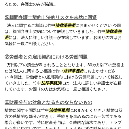
るため、弁護士のみが協議...
⑫顧問弁護士契約｜法的リスクを未然に回避
法人に関するご相談は竹中
法律事務所
におまかせください 今回
は、顧問弁護士契約について解説していきました。竹中
法律事務
所
には、法人に詳しい弁護士が在籍しています。お困りの方はお
気軽に一度ご相談ください。
⑬労働者との雇用契約における労働問題
万円以下の罰金が科されることとなります。30カ月以下の懲役ま
たは6法人に関するご相談は竹中
法律事務所
におまかせくださ
い 今回は、労働者との雇用契約における労働問題について解説し
ていきました。竹中
法律事務所
には、法人に詳しい弁護士が在籍
しています。お困りの方はお気軽に一度ご相談ください。
⑥財産分与の対象となるものならないもの
離婚に関する問題は竹中
法律事務所
におまかせください 離婚は双
方の感情的な部分が大きく、手続きを進めるのにも一苦労である
場合が多いです。特に財産分与は、金銭的な請求であり、トラブ
ルも生じやすいです。もっとも、もらえるはずの財産がもらえな