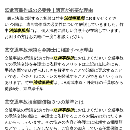
⑮遺言書作成の必要性｜遺言が必要な理由
個人法務に関するご相談は竹中
法律事務所
におまかせくださ
い 今回は、遺言書作成の必要性について解説していきました。竹
中
法律事務所
には、個人法務に詳しい弁護士が在籍しています。
お困りの方はお気軽に一度ご相談ください。
⑧交通事故示談を弁護士に相談すべき理由
交通事故の示談交渉は竹中
法律事務所
にお任せください 交通事故
での示談交渉を弁護士に依頼するメリットは上記の点以外にも、
手続き面でのわずらわしさを解消することで治療に専念すること
ができ、心身ともにストレスを軽減することができるという点も
あります。竹中
法律事務所
は、JR総武本線・外房線の千葉駅から
徒歩5分、京成線千葉...
⑨交通事故損害賠償額３つの基準とは
交通事故の示談交渉は竹中
法律事務所
にお任せください 交通事故
の示談交渉の際に、弁護士に依頼することをお悩みの方はたくさ
んいらっしゃいます。その悩みの内容が弁護士に依頼する報酬額
などでしょう。しかしながら、ご自身の加入している任意保険に