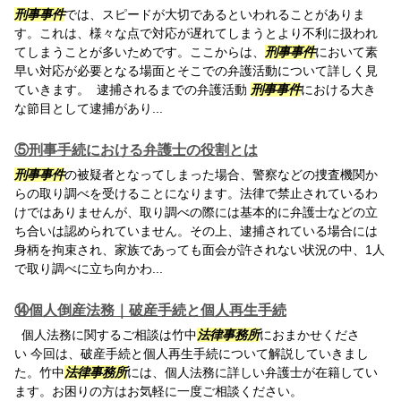
刑事事件
では、スピードが大切であるといわれることがありま
す。これは、様々な点で対応が遅れてしまうとより不利に扱われ
てしまうことが多いためです。ここからは、
刑事事件
において素
早い対応が必要となる場面とそこでの弁護活動について詳しく見
ていきます。 逮捕されるまでの弁護活動
刑事事件
における大き
な節目として逮捕があり...
⑤刑事手続における弁護士の役割とは
刑事事件
の被疑者となってしまった場合、警察などの捜査機関か
らの取り調べを受けることになります。法律で禁止されているわ
けではありませんが、取り調べの際には基本的に弁護士などの立
ち合いは認められていません。その上、逮捕されている場合には
身柄を拘束され、家族であっても面会が許されない状況の中、1人
で取り調べに立ち向かわ...
⑭個人倒産法務｜破産手続と個人再生手続
個人法務に関するご相談は竹中
法律事務所
におまかせくださ
い 今回は、破産手続と個人再生手続について解説していきまし
た。竹中
法律事務所
には、個人法務に詳しい弁護士が在籍してい
ます。お困りの方はお気軽に一度ご相談ください。