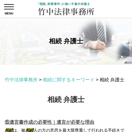
相続 弁護士
竹中法律事務所
>
相続に関するキーワード
>
相続 弁護士
相続 弁護士
⑮遺言書作成の必要性｜遺言が必要な理由
相続
は、被
相続
人の方の意思を最大限尊重して行われる手続きで