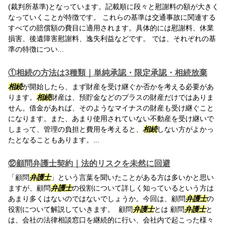
(裁判所基準)となっています。記載順に段々と慰謝料の額が大きく
なっていくことが特徴です。 これらの基準は交通事故に関連する
すべての賠償額の費目に適用されます。具体的には慰謝料、休業
損害、後遺障害慰謝料、逸失利益などです。 では、それぞれの基
準の特徴につい...
①相続の方法は3種類｜単純承認・限定承認・相続放棄
相続
が開始したら、まず財産を受け継ぐか否かを考える必要があ
ります。
相続
財産は、預貯金などのプラスの財産だけではありま
せん。借金があれば、そのようなマイナスの財産も受け継ぐこと
になります。また、あまり使用されていない不動産を受け継いで
しまって、管理の負担と費用を考えると、
相続
しない方がよかっ
たとなることもあります。...
⑫顧問弁護士契約｜法的リスクを未然に回避
「顧問
弁護士
」という言葉を聞いたことがある方は多いかと思い
ますが、顧問
弁護士
の役割について詳しく知っているという方は
あまり多くはないのではないでしょうか。今回は、顧問
弁護士
の
役割について解説していきます。 顧問
弁護士
とは 顧問
弁護士
と
は、会社の法律相談窓口を継続的に行い、会社内で起こった様々