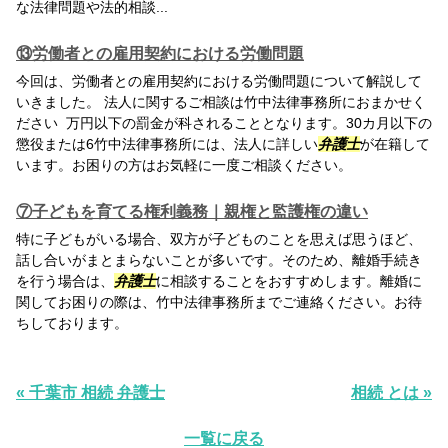
な法律問題や法的相談...
⑬労働者との雇用契約における労働問題
今回は、労働者との雇用契約における労働問題について解説して
いきました。 法人に関するご相談は竹中法律事務所におまかせく
ださい 万円以下の罰金が科されることとなります。30カ月以下の
懲役または6竹中法律事務所には、法人に詳しい
弁護士
が在籍して
います。お困りの方はお気軽に一度ご相談ください。
⑦子どもを育てる権利義務｜親権と監護権の違い
特に子どもがいる場合、双方が子どものことを思えば思うほど、
話し合いがまとまらないことが多いです。そのため、離婚手続き
を行う場合は、
弁護士
に相談することをおすすめします。離婚に
関してお困りの際は、竹中法律事務所までご連絡ください。お待
ちしております。
« 千葉市 相続 弁護士
相続 とは »
一覧に戻る