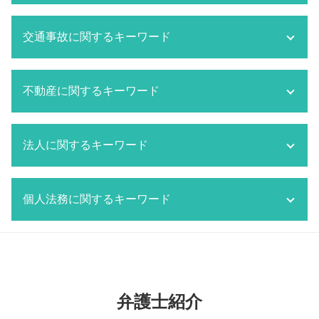
相続 限定承認
刑事事件 役割
相続 遺留分 計算
刑事事件 被害届 取り下げ
市原市 離婚 弁護士
相続 弁護士
交通事故に関するキーワード
千葉市 刑事事件
離婚 親権
相続放棄
家族 逮捕
離婚 共働き 財産分与
相続 法定相続人
刑事事件 内容
監護権 父親
交通事故 逮捕
船橋市 相続 弁護士
刑事事件 被害者 弁護士
不動産に関するキーワード
成田市 離婚 弁護士
交通事故 損害賠償
相続 分割協議書
刑事事件 不起訴
離婚 調停 流れ
交通事故 物品損害
相続 限定承認 手続き
刑事事件 取り下げ
離婚 特有財産
交通事故 示談金 相場
空き家問題 対応
相続放棄 期間
刑事事件 黙秘
監護権
法人に関するキーワード
市原市 交通事故 弁護士
不動産トラブル 相談 賃貸
相続人調査
刑事事件 反省文 効果
監護権者
交通事故 対策
共有者間 不動産 トラブル
法定相続人 範囲
市原市 刑事事件
離婚 持ち家 財産分与
交通事故 賠償金
不動産トラブル 仲介
労働問題
相続放棄 手続き
刑事事件 法律事務所
離婚 親権 父親
成田市 交通事故 弁護士
個人法務に関するキーワード
マンション トラブル 弁護士
顧問契約 相場
相続 いつまで
刑事事件 被害者側 弁護士
離婚 種類
交通事故 強い 弁護士
所有者不明土地問題
労働問題 企業側 弁護士
相続放棄 デメリット
刑事事件 取り調べ 弁護士
監護権 養育費
交通事故 示談書
マンション トラブル
労働問題 解決策
単純承認
個人法務
刑事事件 内容証明
離婚したい 準備
船橋市 交通事故 弁護士
千葉市 不動産 弁護士
顧問契約 雇用契約 違い
個人再生とは 借金
刑事事件 被害者 弁護士費用
監護権 祖父母 手続き
交通事故 対応 流れ
不動産トラブル 相談
顧問契約 委任契約 違い
個人再生 流れ
船橋市 刑事事件
離婚 不動産 財産分与
交通事故 訴訟
所有者不明土地問題 対応
顧問契約 弁護士
成田市 個人法務
刑事事件 判決確定日
監護権 親権
弁護士紹介
交通事故 物件損害
共有不動産 トラブル 対応
顧問契約 法人
遺言 必要性
千葉市 離婚 弁護士
交通事故 貰えるお金