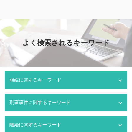
よく検索されるキーワード
相続に関するキーワード
相続放棄 必要書類
刑事事件に関するキーワード
成田市 相続 弁護士
相続 分割
相続 単純承認
刑事事件 被告人
離婚に関するキーワード
遺産分割協議とは
刑事事件 判決までの期間