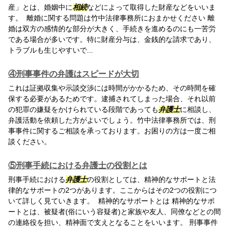
産」とは、婚姻中に
相続
などによって取得した財産などをいいま
す。 離婚に関する問題は竹中法律事務所におまかせください 離
婚は双方の感情的な部分が大きく、手続きを進めるのにも一苦労
である場合が多いです。特に財産分与は、金銭的な請求であり、
トラブルも生じやすいで...
④刑事事件の弁護はスピードが大切
これは証拠収集や示談交渉には時間がかかるため、その時間を確
保する必要があるためです。逮捕されてしまった場合、それ以前
の犯罪の嫌疑をかけられている段階であっても
弁護士
に相談し、
弁護活動を依頼した方がよいでしょう。竹中法律事務所では、刑
事事件に関するご相談を承っております。お困りの方は一度ご相
談ください。
⑤刑事手続における弁護士の役割とは
刑事手続における
弁護士
の役割としては、精神的なサポートと法
律的なサポートの2つがあります。ここからはその2つの役割につ
いて詳しく見ていきます。 精神的なサポートとは 精神的なサポ
ートとは、被疑者(俗にいう容疑者)と家族や友人、同僚などとの間
の連絡役を担い、精神面で支えとなることをいいます。 刑事事件