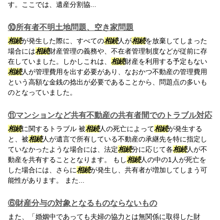
す。ここでは、遺産分割協...
⑩所有者不明土地問題、空き家問題
相続
が発生した際に、すべての
相続
人が
相続
を放棄してしまった
場合には
相続
財産管理の義務や、不在者管理制度などが従前に存
在していました。しかしこれは、
相続
財産を利用する予定もない
相続
人が管理費用を出す必要があり、なおかつ不動産の管理費用
という高額な金銭の捻出が必要であることから、問題点の多いも
のとなっていました。
⑪マンションなど共有不動産の共有者間でのトラブル対応
相続
に関するトラブル 被
相続
人の死亡によって
相続
が発生する
と、被
相続
人が遺言で所有している不動産の承継先を特に指定し
ていなかったような場合には、法定
相続
分に応じて各
相続
人が不
動産を共有することとなります。 もし
相続
人の中の1人が死亡を
した場合には、さらに
相続
が発生し、共有者が増加してしまう可
能性があります。 また...
⑥財産分与の対象となるものならないもの
また、「婚姻中であっても夫婦の協力とは無関係に取得した財