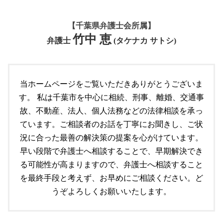
不動産トラブル 弁護士
千葉市 顧問弁護士
千葉市 個人法務
船橋市 離婚 弁護士
交通事故 分類
不動産トラブル 裁判
顧問契約 期間
市原市 個人法務
離婚 財産分与 家
交通事故 立て続け
マンション トラブル 対応
【千葉県弁護士会所属】
労働問題 解決方法
自己破産 個人再生 デメリット
交通事故 対応
市原市 不動産 弁護士
竹中 恵
顧問契約書 弁護士
債務 個人再生とは
弁護士
(タケナカ サトシ)
千葉市 交通事故 弁護士
共有不動産 トラブル
顧問契約 相場 弁護士
遺言書 遺留分
交通事故 逮捕されないケース
船橋市 不動産 弁護士
市原市 顧問弁護士
個人再生 破産
所有者不明土地問題 弁護士
顧問契約 雇用契約
遺言 手続き
当ホームページをご覧いただきありがとうございま
成田市 不動産 弁護士
労働問題 経営者側 弁護士
船橋市 個人法務
共有者間 不動産 トラブル 対応
す。 私は千葉市を中心に相続、刑事、離婚、交通事
労働問題 相談 弁護士
遺言書 公正証書
労働問題 改善策
故、不動産、法人、個人法務などの法律相談を承っ
遺言書 効力
船橋市 顧問弁護士
ています。ご相談者のお話を丁寧にお聞きし、ご状
個人再生とは 期間
労働問題 弁護士
個人再生とは 自己破産
況に合った最善の解決策の提案を心がけています。
個人再生 とは
早い段階で弁護士へ相談することで、早期解決でき
遺言書作成
る可能性が高まりますので、弁護士へ相談すること
遺言 注意点
を最終手段と考えず、お早めにご相談ください。ど
うぞよろしくお願いいたします。