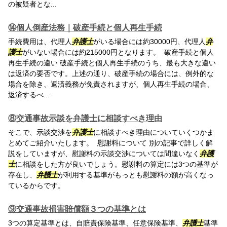
の被疑者とな...
⑭個人倒産法務｜破産手続と個人再生手続
手続費用は、代理人
弁護士
がいる場合には約30000円、代理人
弁
護士
がいない場合には約215000円となります。 破産手続と個人
再生手続の違い 破産手続と個人再生手続のうち、最も大きな違い
は返済の要否です。上述の通り、破産手続の場合には、例外的な
場合を除き、返済義務が免責されますが、個人再生手続の場合、
返済するべ...
⑧交通事故示談を弁護士に相談すべき理由
そこで、示談交渉を
弁護士
に相談すべき理由についていくつかま
とめてご紹介いたします。 慰謝料について 別の記事で詳しく解
説をしていますが、慰謝料の示談交渉については間違いなく
弁護
士
に相談をした方が良いでしょう。慰謝料の算定には3つの基準が
存在し、
弁護士
が利用する基準がもっとも慰謝料の額が高くなっ
ているからです。
⑨交通事故損害賠償額３つの基準とは
3つの算定基準とは、自賠責保険基準、任意保険基準、
弁護士
基準