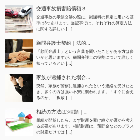
交通事故損害賠償額３...
交通事故の示談交渉の際に、慰謝料の算定に用いる基
準は3つあります。当記事では、それぞれの算定方法
に関する詳しい […]
顧問弁護士契約｜法的...
「顧問弁護士」という言葉を聞いたことがある方は多
いかと思いますが、顧問弁護士の役割について詳しく
知っているとい […]
家族が逮捕された場合...
突然、家族が警察に逮捕されたという連絡を受けたと
き、多くの方は強い不安に襲われます。「すぐに会え
るのか」「釈放 […]
相続の方法は3種類｜...
相続が開始したら、まず財産を受け継ぐか否かを考え
る必要があります。相続財産は、預貯金などのプラス
の財産だけでは […]