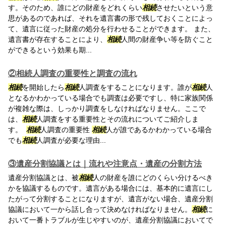
す。そのため、誰にどの財産をどれくらい
相続
させたいという意
思があるのであれば、それを遺言書の形で残しておくことによっ
て、遺言に従った財産の処分を行わせることができます。 また、
遺言書が存在することにより、
相続
人間の財産争い等を防ぐこと
ができるという効果も期...
②相続人調査の重要性と調査の流れ
相続
を開始したら
相続
人調査をすることになります。誰が
相続
人
となるかわかっている場合でも調査は必要ですし、特に家族関係
が複雑な際は、しっかり調査をしなければなりません。ここで
は、
相続
人調査をする重要性とその流れについてご紹介しま
す。
相続
人調査の重要性
相続
人が誰であるかわかっている場合
でも
相続
人調査が必要な理由...
③遺産分割協議とは｜流れや注意点・遺産の分割方法
遺産分割協議とは、被
相続
人の財産を誰にどのくらい分けるべき
かを協議するものです。遺言がある場合には、基本的に遺言にし
たがって分割することになりますが、遺言がない場合、遺産分割
協議において一から話し合って決めなければなりません。
相続
に
おいて一番トラブルが生じやすいのが、遺産分割協議においてで