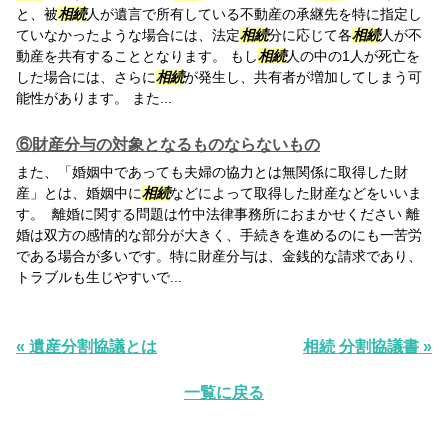
と、被
相続
人が遺言で所有している不動産の承継先を特に指定し
ていなかったような場合には、法定
相続
分に応じて各
相続
人が不
動産を共有することとなります。 もし
相続
人の中の1人が死亡を
した場合には、さらに
相続
が発生し、共有者が増加してしまう可
能性があります。 また...
⑥財産分与の対象となるものならないもの
また、「婚姻中であっても夫婦の協力とは無関係に取得した財
産」とは、婚姻中に
相続
などによって取得した財産などをいいま
す。 離婚に関する問題は竹中法律事務所におまかせください 離
婚は双方の感情的な部分が大きく、手続きを進めるのにも一苦労
である場合が多いです。特に財産分与は、金銭的な請求であり、
トラブルも生じやすいで...
« 遺産分割協議とは
相続 分割協議書 »
一覧に戻る