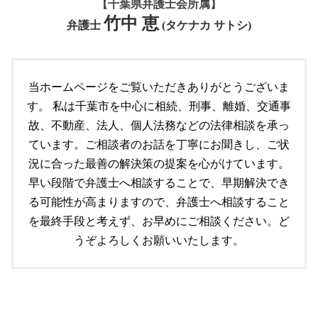
共有者間 不動産 トラブル
【千葉県弁護士会所属】
千葉市 顧問弁護士
個人再生 とは
交通事故 対応
不動産トラブル 相談 賃貸
竹中 恵
顧問契約 弁護士
遺言書作成
弁護士
(タケナカ サトシ)
交通事故 逮捕されないケース
不動産トラブル 調停
労働問題
遺言 必要性
交通事故 示談金 相場
不動産問題 弁護士
顧問契約 委任契約 違い
船橋市 個人法務
不動産トラブル 相談
成田市 顧問弁護士
個人法務
当ホームページをご覧いただきありがとうございま
共有不動産 トラブル 対応
労働問題 相談
債務 個人再生とは
空き家問題 弁護士
す。 私は千葉市を中心に相続、刑事、離婚、交通事
顧問契約書 弁護士
個人再生とは 借金
顧問契約 相場
故、不動産、法人、個人法務などの法律相談を承っ
遺言 注意点
労働問題 解決方法
ています。ご相談者のお話を丁寧にお聞きし、ご状
成田市 個人法務
市原市 顧問弁護士
自己破産 個人再生 デメリット
況に合った最善の解決策の提案を心がけています。
遺言 守る必要
早い段階で弁護士へ相談することで、早期解決でき
千葉市 個人法務
る可能性が高まりますので、弁護士へ相談すること
個人再生とは 弁護士
を最終手段と考えず、お早めにご相談ください。ど
うぞよろしくお願いいたします。