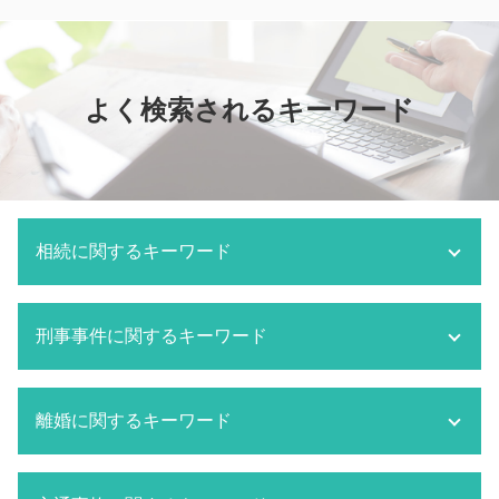
よく検索されるキーワード
相続に関するキーワード
相続 方法
刑事事件に関するキーワード
相続 分割協議書
相続 遺留分 計算
市原市 相続 弁護士
刑事事件 被害届 取り下げ
離婚に関するキーワード
相続 とは
刑事事件 被害者 弁護士費用
遺言書 あとから出てきた
刑事事件 取り調べ 弁護士
相続 単純承認
刑事事件 被告人
市原市 離婚 弁護士