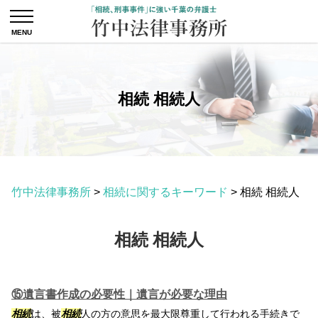
相続 相続人
竹中法律事務所
>
相続に関するキーワード
>
相続 相続人
相続 相続人
⑮遺言書作成の必要性｜遺言が必要な理由
相続
は、被
相続
人の方の意思を最大限尊重して行われる手続きで