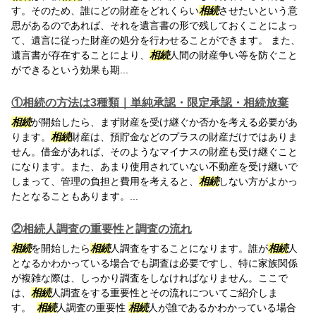
す。そのため、誰にどの財産をどれくらい
相続
させたいという意
思があるのであれば、それを遺言書の形で残しておくことによっ
て、遺言に従った財産の処分を行わせることができます。 また、
遺言書が存在することにより、
相続
人間の財産争い等を防ぐこと
ができるという効果も期...
①相続の方法は3種類｜単純承認・限定承認・相続放棄
相続
が開始したら、まず財産を受け継ぐか否かを考える必要があ
ります。
相続
財産は、預貯金などのプラスの財産だけではありま
せん。借金があれば、そのようなマイナスの財産も受け継ぐこと
になります。また、あまり使用されていない不動産を受け継いで
しまって、管理の負担と費用を考えると、
相続
しない方がよかっ
たとなることもあります。...
②相続人調査の重要性と調査の流れ
相続
を開始したら
相続
人調査をすることになります。誰が
相続
人
となるかわかっている場合でも調査は必要ですし、特に家族関係
が複雑な際は、しっかり調査をしなければなりません。ここで
は、
相続
人調査をする重要性とその流れについてご紹介しま
す。
相続
人調査の重要性
相続
人が誰であるかわかっている場合