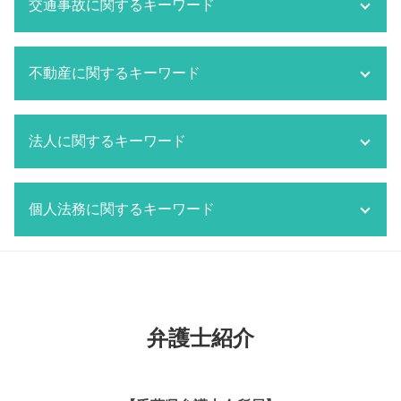
相続 相続人
交通事故に関するキーワード
刑事事件 内容
監護権 父親
相続放棄 必要書類
刑事事件 法律事務所
離婚 持ち家 財産分与
成田市 相続 弁護士
刑事事件 被害届
離婚 親権 母親
交通事故 示談金
相続 弁護士
刑事事件 判決文
不動産に関するキーワード
離婚 特有財産
交通事故 強い 弁護士
相続 流れ
刑事事件 判決確定日
離婚 共働き 財産分与
交通事故 示談
相続放棄 費用
船橋市 刑事事件
監護権
交通事故 分類
不動産トラブル 仲介
相続放棄 メリット
市原市 刑事事件
監護権 養育費
法人に関するキーワード
交通事故 貰えるお金
船橋市 不動産 弁護士
相続 限定承認
刑事事件 内容証明
離婚 調停 流れ
市原市 交通事故 弁護士
マンション トラブル 弁護士
単純承認
刑事事件 とは
離婚 財産分与 家
交通事故 損害賠償
市原市 不動産 弁護士
労働問題 改善策
相続放棄 兄弟
刑事事件 反省文 効果
千葉市 離婚 弁護士
交通事故 対策
個人法務に関するキーワード
所有者不明土地問題 弁護士
労働問題 経営者側 弁護士
相続放棄 デメリット
刑事事件 役割
離婚したい 準備
交通事故 立て続け
不動産トラブル 裁判
顧問契約 相場 弁護士
相続 限定承認 手続き
刑事事件 費用
離婚 種類
交通事故 対応 流れ
マンション トラブル 対応
顧問契約 雇用契約 違い
遺産分割協議とは
遺言書 効力
刑事事件 取り調べ
離婚協議書 公正証書 費用
交通事故 物品損害
不動産トラブル 弁護士
労働問題 解決策
遺言書 公正証書
刑事事件 黙秘
監護権者
交通事故 慰謝料 弁護士基準
空き家問題 対応
労働問題 弁護士
個人再生とは 期間
家族 逮捕
船橋市 離婚 弁護士
成田市 交通事故 弁護士
成田市 不動産 弁護士
顧問契約 期間
個人再生 通らない
成田市 刑事事件
監護権 祖父母 手続き
弁護士紹介
千葉市 交通事故 弁護士
所有者不明土地問題 対応
船橋市 顧問弁護士
市原市 個人法務
成田市 離婚 弁護士
交通事故 問題
マンション トラブル
顧問契約 雇用契約
遺言 手続き
離婚 親権
交通事故 賠償
千葉市 不動産 弁護士
顧問契約 法人
個人再生 破産 違い
監護権 親権
交通事故 賠償金