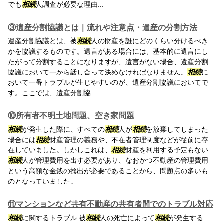
でも
相続
人調査が必要な理由...
③遺産分割協議とは｜流れや注意点・遺産の分割方法
遺産分割協議とは、被
相続
人の財産を誰にどのくらい分けるべき
かを協議するものです。遺言がある場合には、基本的に遺言にし
たがって分割することになりますが、遺言がない場合、遺産分割
協議において一から話し合って決めなければなりません。
相続
に
おいて一番トラブルが生じやすいのが、遺産分割協議においてで
す。ここでは、遺産分割協...
⑩所有者不明土地問題、空き家問題
相続
が発生した際に、すべての
相続
人が
相続
を放棄してしまった
場合には
相続
財産管理の義務や、不在者管理制度などが従前に存
在していました。しかしこれは、
相続
財産を利用する予定もない
相続
人が管理費用を出す必要があり、なおかつ不動産の管理費用
という高額な金銭の捻出が必要であることから、問題点の多いも
のとなっていました。
⑪マンションなど共有不動産の共有者間でのトラブル対応
相続
に関するトラブル 被
相続
人の死亡によって
相続
が発生する