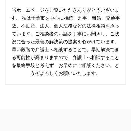
不動産トラブル 弁護士
顧問契約書 弁護士
成田市 個人法務
当ホームページをご覧いただきありがとうございま
空き家問題 対応
労働問題 経営者側 弁護士
船橋市 個人法務
船橋市 不動産 弁護士
す。 私は千葉市を中心に相続、刑事、離婚、交通事
労働問題 弁護士
遺言 必要事項
労働問題 改善策
故、不動産、法人、個人法務などの法律相談を承っ
個人再生とは 借金
顧問契約 雇用契約 違い
ています。ご相談者のお話を丁寧にお聞きし、ご状
個人再生とは 期間
顧問契約 委任契約 違い
自己破産 個人再生 デメリット
況に合った最善の解決策の提案を心がけています。
遺言 手続き
早い段階で弁護士へ相談することで、早期解決でき
遺言書 遺留分
る可能性が高まりますので、弁護士へ相談すること
遺言書 公正証書
を最終手段と考えず、お早めにご相談ください。ど
うぞよろしくお願いいたします。