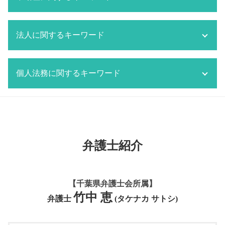
単純承認
刑事事件 役割
離婚したい 準備
交通事故 物件事故とは
相続 調査
刑事事件 判決
離婚 不動産 財産分与
交通事故 訴訟
市原市 不動産 弁護士
法定相続人 範囲
刑事事件 被告
離婚 親権 母親
法人に関するキーワード
交通事故 損害賠償
共有不動産 トラブル
相続 限定承認 手続き
刑事事件 被害者 弁護士費用
離婚 共働き 財産分与
成田市 交通事故 弁護士
所有者不明土地問題
相続 分割協議書
刑事事件 被害者 弁護士
離婚協議書 公正証書 費用
交通事故 立て続け
空き家問題 弁護士
成田市 顧問弁護士
相続 弁護士
刑事事件 判決までの期間
監護権 親権
交通事故 賠償
個人法務に関するキーワード
共有者間 不動産 トラブル 対応
労働問題 相談
相続 限定承認
千葉市 刑事事件
監護権 養育費
交通事故 物件損害
不動産トラブル 相談
顧問契約 期間
成田市 相続 弁護士
刑事事件 費用
千葉市 離婚 弁護士
交通事故 問題
マンション トラブル 対応
労働問題 企業側 弁護士
相続放棄 デメリット
遺言 注意点
刑事事件 内容
監護権者
交通事故 逮捕
共有不動産 トラブル 対応
労働問題 解決策
個人再生とは 自己破産
成田市 刑事事件
離婚 特有財産
交通事故 強い 弁護士
所有者不明土地問題 弁護士
顧問契約 弁護士
市原市 個人法務
刑事事件 取り調べ
船橋市 離婚 弁護士
交通事故 対策
千葉市 不動産 弁護士
労働問題 改善
個人再生 流れ
家族 逮捕
離婚 親権 父親
弁護士紹介
交通事故 貰えるお金
共有者間 不動産 トラブル
労働問題 解決方法
遺言書 効力
離婚 親権
千葉市 交通事故 弁護士
不動産トラブル 相談 賃貸
労働問題 相談 弁護士
個人再生 破産 違い
監護権
交通事故 物品損害
不動産トラブル 裁判
顧問契約 相場 弁護士
債務 個人再生とは
市原市 離婚 弁護士
交通事故 対応 流れ
所有者不明土地問題 対応
【千葉県弁護士会所属】
労働問題
遺言 調停
船橋市 交通事故 弁護士
マンション トラブル 弁護士
竹中 恵
顧問契約 相場
個人再生 とは
弁護士
(タケナカ サトシ)
交通事故 慰謝料 弁護士基準
不動産問題 弁護士
船橋市 顧問弁護士
遺言 守る必要
交通事故 示談金
不動産トラブル 調停
顧問契約 雇用契約
個人再生とは 弁護士