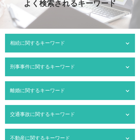
よく検索されるキーワード
相続に関するキーワード
相続放棄 メリット
刑事事件に関するキーワード
相続放棄 必要書類
相続放棄 手続き
相続人調査
刑事事件 判決確定日
離婚に関するキーワード
市原市 相続 弁護士
市原市 刑事事件
相続 分割
刑事事件 取り下げ
相続 方法
刑事事件 不起訴
監護権 父親
相続 単純承認
交通事故に関するキーワード
刑事事件 取り調べ 弁護士
離婚 財産分与 家
相続放棄 期間
刑事事件 被害届 取り下げ
離婚 調停 流れ
遺産分割協議とは
刑事事件 被害者 流れ
成田市 離婚 弁護士
交通事故 逮捕されないケース
相続 とは
刑事事件 内容証明
不動産に関するキーワード
離婚 種類
交通事故 無保険